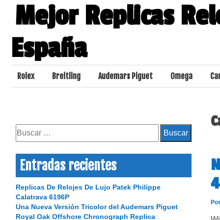
Skip
Mejor Replicas Rel
to
content
España
Rolex
Breitling
Audemars Piguet
Omega
Ca
C
Buscar:
N
Entradas recientes
4
Replicas De Relojes De Lujo Patek Philippe
Calatrava 6196P
Po
Una Nueva Versión Tricolor del Audemars Piguet
Royal Oak Offshore Chronograph Replica
Wi