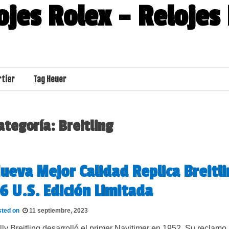
ojes Rolex – Relojes
rtier
Tag Heuer
ategoría:
Breitling
ueva Mejor Calidad Replica Breitl
6 U.S. Edición Limitada
sted on
11 septiembre, 2023
lly Breitling desarrolló el primer Navitimer en 1952. Su reclamo