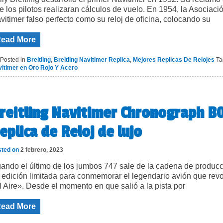
e los pilotos realizaran cálculos de vuelo. En 1954, la Asociaci
vitimer falso perfecto como su reloj de oficina, colocando su
ead More
Posted in
Breitling
,
Breitling Navitimer Replica
,
Mejores Replicas De Relojes
T
itimer en Oro Rojo Y Acero
reitling Navitimer Chronograph B
eplica de Reloj de lujo
sted on
2 febrero, 2023
ando el último de los jumbos 747 sale de la cadena de producc
 edición limitada para conmemorar el legendario avión que revo
l Aire». Desde el momento en que salió a la pista por
ead More