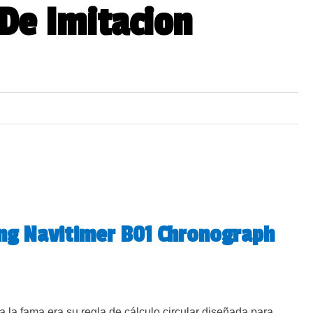
 De Imitacion
ing Navitimer B01 Chronograph
 a la fama era su regla de cálculo circular diseñada para