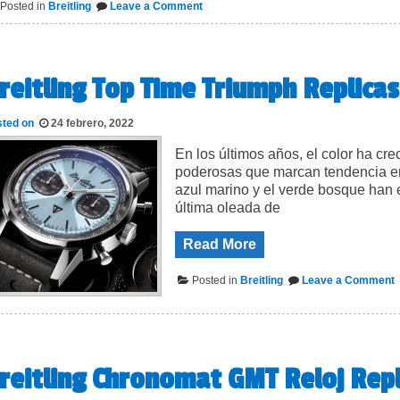
on
Posted in
Breitling
Leave a Comment
Breitling
Navitimer
Chronograph
B01
Chronograph
reitling Top Time Triumph Replicas
43
Boeing
747
Replica
sted on
24 febrero, 2022
de
Reloj
En los últimos años, el color ha cr
de
lujo
poderosas que marcan tendencia en e
azul marino y el verde bosque han 
última oleada de
Read More
o
Posted in
Breitling
Leave a Comment
B
T
T
T
R
R
reitling Chronomat GMT Reloj Repl