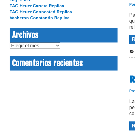
Po
TAG Heuer Carrera Replica
TAG Heuer Connected Replica
Pa
Vacheron Constantin Replica
qu
re
Archivos
R
Archivos
Comentarios recientes
R
Po
La
pe
co
R