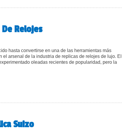
 De Relojes
ecido hasta convertirse en una de las herramientas más
l arsenal de la industria de replicas de relojes de lujo. El
experimentado oleadas recientes de popularidad, pero la
n
reitling
op
ime
riumph
eplicas
De
elojes
ica Suizo