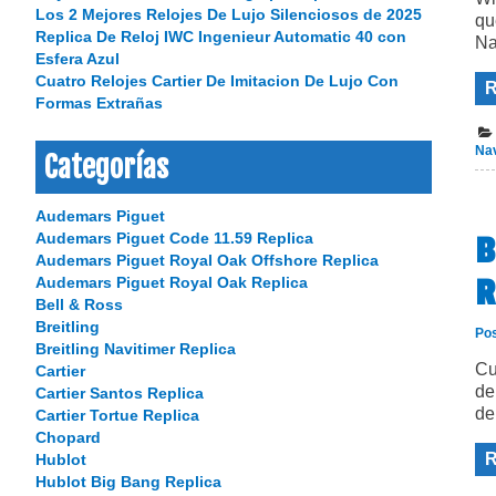
Los 2 Mejores Relojes De Lujo Silenciosos de 2025
qu
Replica De Reloj IWC Ingenieur Automatic 40 con
Na
Esfera Azul
Cuatro Relojes Cartier De Imitacion De Lujo Con
R
Formas Extrañas
Nav
Categorías
Audemars Piguet
Audemars Piguet Code 11.59 Replica
B
Audemars Piguet Royal Oak Offshore Replica
R
Audemars Piguet Royal Oak Replica
Bell & Ross
Breitling
Po
Breitling Navitimer Replica
Cu
Cartier
de
Cartier Santos Replica
de
Cartier Tortue Replica
Chopard
R
Hublot
Hublot Big Bang Replica