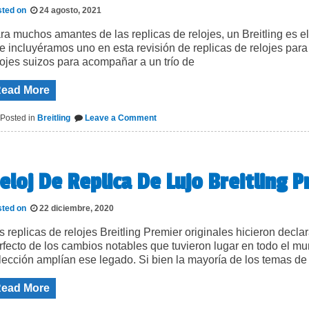
sted on
24 agosto, 2021
ra muchos amantes de las replicas de relojes, un Breitling es el 
e incluyéramos uno en esta revisión de replicas de relojes para 
lojes suizos para acompañar a un trío de
ead More
on
Posted in
Breitling
Leave a Comment
Breitling
Chronomat
GMT
Reloj
Replica
eloj De Replica De Lujo Breitling 
Suizo
sted on
22 diciembre, 2020
s replicas de relojes Breitling Premier originales hicieron de
rfecto de los cambios notables que tuvieron lugar en todo el 
lección amplían ese legado. Si bien la mayoría de los temas de
ead More